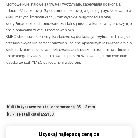
Kromowe kule stalowe są trwałe i wytrzymałe, zapewniają doskonałą
odporność na korozję. Są odporne na korozję, więc mogą być stosowane w
wielu różnych środowiskach,w tym wysokiej wilgotności i słonej
wodyPonadto kule chromowane ze stali są niskie w konserwacji, co czyni je
opcją opłacalną w wielu zastosowaniach.
XMEC chromowe koła łożyska stalowe są doskonałym wyborem dla części
przemysłowych lub samochodowych.i są one opłacalnym rozwiązaniem dla
wielu rodzajów zastosowań szlifowaniaJeśli potrzebujesz niezawodnego i
opłacalnego rozwiązania dla swoich potrzeb szlifowania, chromowe kule
łożyska ze stali XMEC są idealnym wyborem.
Kulki łożyskowe ze stali chromowanej 35
3 mm
kulki ze stali kutej E52100
Uzyskaj najlepszą cenę za