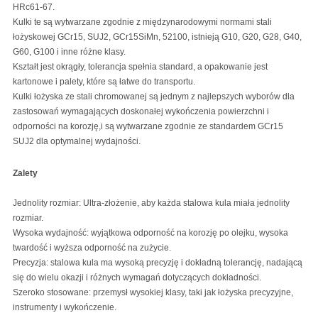
HRc61-67.
Kulki te są wytwarzane zgodnie z międzynarodowymi normami stali
łożyskowej GCr15, SUJ2, GCr15SiMn, 52100, istnieją G10, G20, G28, G40,
G60, G100 i inne różne klasy.
Kształt jest okrągły, tolerancja spełnia standard, a opakowanie jest
kartonowe i palety, które są łatwe do transportu.
Kulki łożyska ze stali chromowanej są jednym z najlepszych wyborów dla
zastosowań wymagających doskonałej wykończenia powierzchni i
odporności na korozję,i są wytwarzane zgodnie ze standardem GCr15
SUJ2 dla optymalnej wydajności.
Zalety
Jednolity rozmiar: Ultra-złożenie, aby każda stalowa kula miała jednolity
rozmiar.
Wysoka wydajność: wyjątkowa odporność na korozję po olejku, wysoka
twardość i wyższa odporność na zużycie.
Precyzja: stalowa kula ma wysoką precyzję i dokładną tolerancję, nadającą
się do wielu okazji i różnych wymagań dotyczących dokładności.
Szeroko stosowane: przemysł wysokiej klasy, taki jak łożyska precyzyjne,
instrumenty i wykończenie.