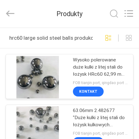
machinery
&
engineering
Produkty
import
&
export
co.,ltd..
DOM
All
Rights
hrc60 large solid steel balls produkcja online
Reserved.
PRODUKTY
Wysoko polerowane
duże kulki z litej stali do
O
łożysk HRc60 62,99 mm
NAS
2,47992 "
FOB tianjin port, qingdao port MOQ:900szt
KONTAKT
WYCIECZKA
63.06mm 2.482677
PO
"Duże kulki z litej stali do
FABRYCE
łożysk kulkowych
wzdłużnych Super
FOB tianjin port, qingdao port MOQ:900szt