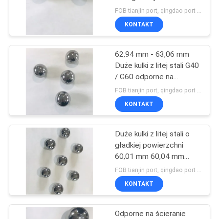
FOB tianjin port, qingdao port MOQ:900szt
KONTAKT
62,94 mm - 63,06 mm
Duże kulki z litej stali G40
/ G60 odporne na
ścieranie
FOB tianjin port, qingdao port MOQ:900szt
KONTAKT
Duże kulki z litej stali o
gładkiej powierzchni
60,01 mm 60,04 mm
Wysoka twardość
FOB tianjin port, qingdao port MOQ:900szt
KONTAKT
Odporne na ścieranie