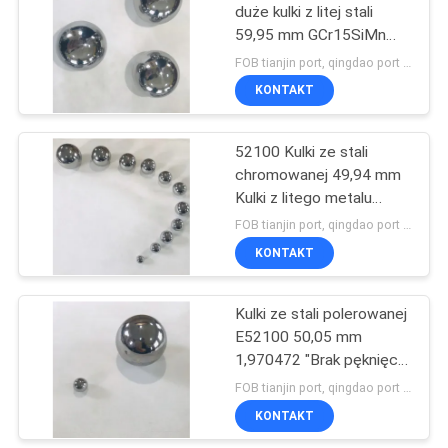
duże kulki z litej stali
59,95 mm GCr15SiMn
SUJ3 52100
FOB tianjin port, qingdao port MOQ:900szt
KONTAKT
52100 Kulki ze stali
chromowanej 49,94 mm
Kulki z litego metalu
1,966142 cala
FOB tianjin port, qingdao port MOQ:1500 szt
KONTAKT
Kulki ze stali polerowanej
E52100 50,05 mm
1,970472 "Brak pęknięcia
HRc 60
FOB tianjin port, qingdao port MOQ:1500 szt
KONTAKT