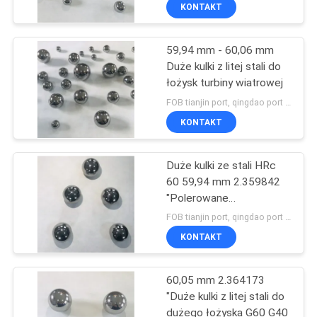
odporność na zużycie
KONTROLA
KONTAKT
JAKOŚCI
59,94 mm - 60,06 mm
Duże kulki z litej stali do
SKONTAKTUJ
łożysk turbiny wiatrowej
SIĘ
FOB tianjin port, qingdao port MOQ:900szt
Z
KONTAKT
NAMI
Duże kulki ze stali HRc
60 59,94 mm 2.359842
AKTUALNOŚCI
"Polerowane
wykończenie
FOB tianjin port, qingdao port MOQ:900szt
SITEMAP
KONTAKT
60,05 mm 2.364173
PRIVACY
"Duże kulki z litej stali do
POLICY
dużego łożyska G60 G40